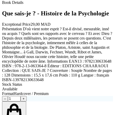
Book Details
Que sais-je ? - Histoire de la Psychologie
Exceptional Price
29,00 MAD
Présentation D'où vient notre esprit ? Est-il divisé, mesurable, inné
ou acquis ? Quels sont ses rapports avec le cerveau ? Et avec Dieu ?
Depuis deux millénaires, les penseurs se posent ces questions. C'est
l'histoire de la psychologie, intimement mêlée à celles de la
philosophie et de la biologie. De Platon, Aristote, saint Augustin et
Montaigne... à Gall, Darwin, Fechner, Wundt, Ribot et James,
Olivier Houdé nous raconte cette histoire, telle une petite
encyclopédie de notre âme. Informations EAN13 : 9782130633648
ISBN : 978-2-13-063364-8 Éditeur : EDITIONS CHAARAOUI
Collection : QUE SAIS-JE ? Couverture : Souple Nombre de pages
: 128 Dimensions : 15,5 x 17,6 cm Poids : 110 g Langue : français
ISBN-13
9782130633648
Stock Status
Available
Format
Hardcover / Premium
–
+