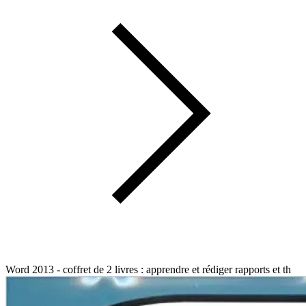
Word 2013 - coffret de 2 livres : apprendre et rédiger rapports et th