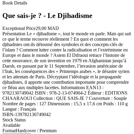
Book Details
Que sais-je ? - Le Djihadisme
Exceptional Price
29,00 MAD
Présentation Le « djihadisme », tout le monde en parle. Mais qui sait
ce que le terme recouvre réellement ? En quoi et comment les
djihadistes ont-ils détourné des symboles et des concepts-clés de
l’islam ? Comment lutter contre la radicalisation et l’extrémisme en
Europe et dans le monde ? Asiem El Difraoui retrace l’histoire de
cette mouvance, de son invention en 1979 en Afghanistan jusqu’à
Daesh, en passant par le 11 Septembre, l’invasion américaine de
l’Irak, les conséquences des « Printemps arabes », le désastre syrien
et les attentats de Paris. Décryptant l’idéologie et la propagande
djihadistes, il apporte une contribution importante pour comprendre
ce fléau aux multiples facettes. Informations EAN13 :
9782130749042 ISBN : 978-2-13-074904-2 Éditeur : EDITIONS
CHAARAOUI Collection : QUE SAIS-JE ? Couverture : Souple
Nombre de pages : 127 Dimensions : 15,5 x 17,6 cm Poids : 110 g
Langue : Français
ISBN-13
9782130749042
Stock Status
Available
Format
Hardcover / Premium