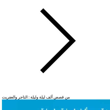
من قصص ألف ليلة وليلة : التاجر والعفريت